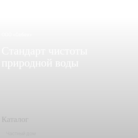
ООО «Себек»
Стандарт чистоты
природной воды
Каталог
Частный дом