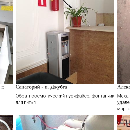
г.
Санаторий - п. Джубга
Алекс
Обратноосмотический пурифайер, фонтанчик
Меха
для питья
удал
марга