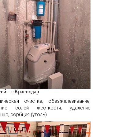
ей - г.Краснодар
ническая очистка, обезжелезивание,
ение солей жесткости, удаление
нца, сорбция (уголь)