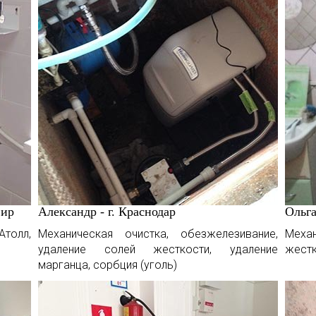
вир
Александр - г. Краснодар
Ольга
олл,
Механическая очистка, обезжелезивание,
Меха
удаление солей жесткости, удаление
жест
марганца, сорбция (уголь)