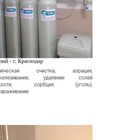
ий - г. Краснодар
аническая очистка, аэрация,
железивание, удаление солей
ткости, сорбция (уголь),
зараживание