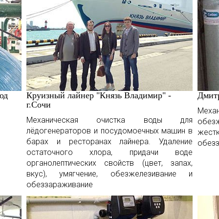
од
Круизный лайнер "Князь Владимир" -
Дмитр
г.Сочи
Мех
Механическая очистка воды для
обез
лёдогенераторов и посудомоечных машин в
жес
барах и ресторанах лайнера. Удаление
обез
остаточного хлора, придачи воде
органолептических свойств (цвет, запах,
вкус), умягчение, обезжелезивание и
обеззараживание