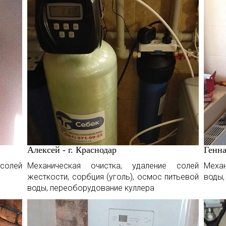
Алексей - г. Краснодар
Генна
солей
Механическая очистка, удаление солей
Меха
жесткости, сорбция (уголь), осмос питьевой
воды,
воды, переоборудование куллера