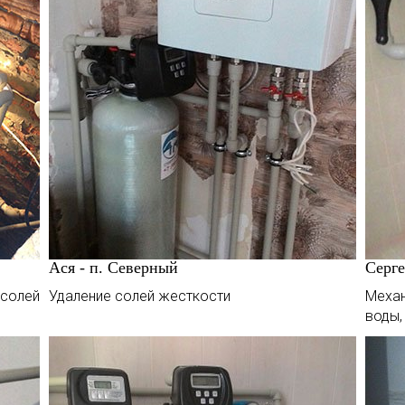
Ася - п. Северный
Серге
солей
Удаление солей жесткости
Меха
воды,