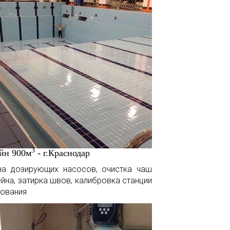
3
йн 900м
- г.Краснодар
на дозирующих насосов, очистка чаш
йна, затирка швов, калибровка станции
ования