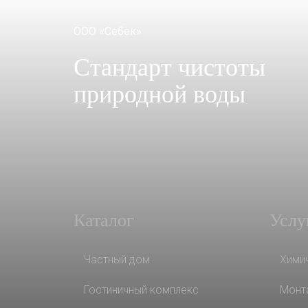
ООО «Себек»
Стандарт чистоты
природной воды
Каталог
Услу
Частный дом
Хими
Гостиничный комплекс
Монт