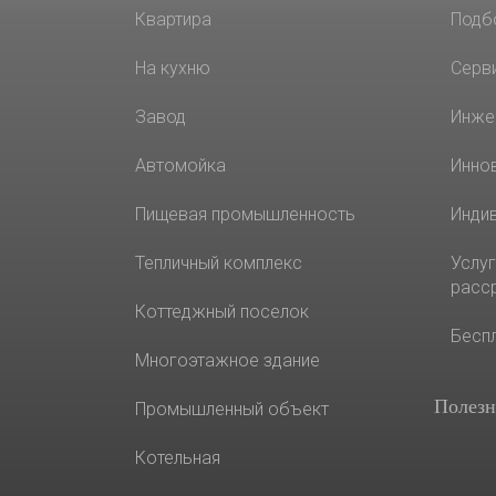
Квартира
Подб
На кухню
Серв
Завод
Инже
Автомойка
Инно
Пищевая промышленность
Инди
Тепличный комплекс
Услуг
расс
Коттеджный поселок
Бесп
Многоэтажное здание
Полезн
Промышленный объект
Котельная