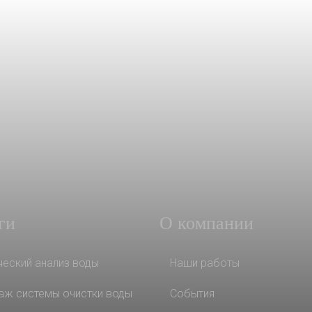
ги
О компании
ческий анализ воды
Наши работы
аж системы очистки воды
События