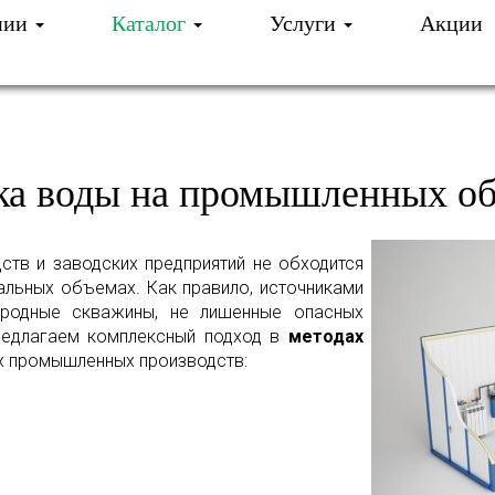
нии
Каталог
Услуги
Акции
И ОЧИСТКА ВОДЫ
КАТАЛОГ
ПРОМЫШЛЕНН
ка воды на промышленных об
тв и заводских предприятий не обходится
бальных объемах. Как правило, источниками
иродные скважины, не лишенные опасных
редлагаем комплексный подход в
методах
х промышленных производств: