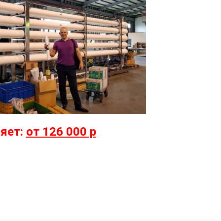
яет:
от 126 000 р